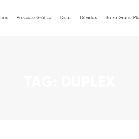
Gráfica Kairós Campinas
inas
Processo Gráfico
Dicas
Dúvidas
Baixe Grátis: P
Processo Gráfico
IRÓS CAMPINAS, SP | IMPRESSOS D
do projetos gráficos comerciais, promocionais ou didáticos, sempre com rapidez e
Dicas
Dúvidas
Baixe Grátis: Planejamento
TAG: DUPLEX
Fale Conosco