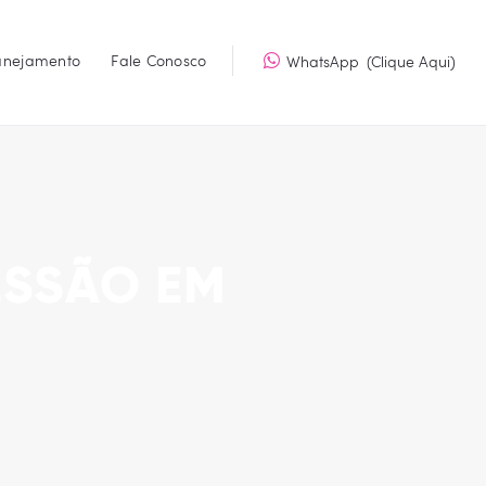
lanejamento
Fale Conosco
WhatsApp
(Clique Aqui)
E QUALIDADE
 eficiência.
ESSÃO EM