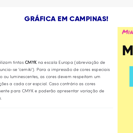
GRÁFICA EM CAMPINAS!
Min
M
tilizam tintas
CMYK
na escala Europa (abreviação de
ncia-se ‘cemiki’). Para a impressão de cores especiais
do ou luminescentes, as cores devem respeitam um
ões a cada cor espcial. Caso contrário as cores
amente para CMYK e poderão apresentar variação de
.